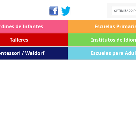
rdines de Infantes
Escuelas Primari
Talleres
Institutos de Idio
ntessori / Waldorf
Escuelas para Adu