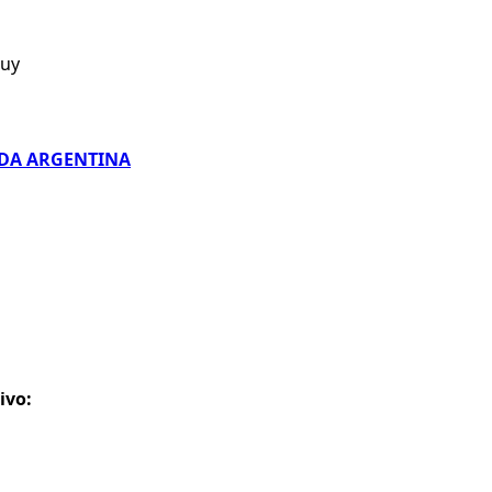
juy
IDA ARGENTINA
ivo: