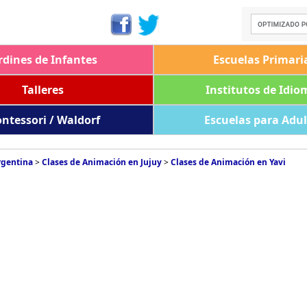
rdines de Infantes
Escuelas Primari
Talleres
Institutos de Idio
ntessori / Waldorf
Escuelas para Adu
rgentina
>
Clases de Animación en Jujuy
>
Clases de Animación en Yavi