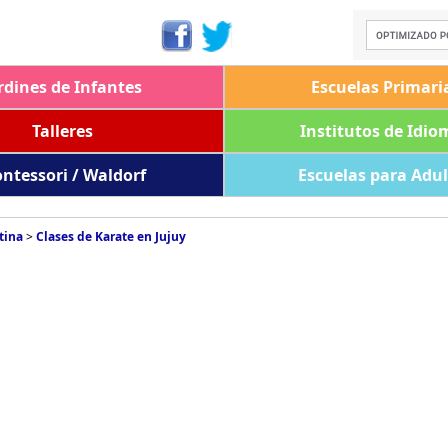
rdines de Infantes
Escuelas Primari
Talleres
Institutos de Idio
ntessori / Waldorf
Escuelas para Adu
tina
>
Clases de Karate en Jujuy