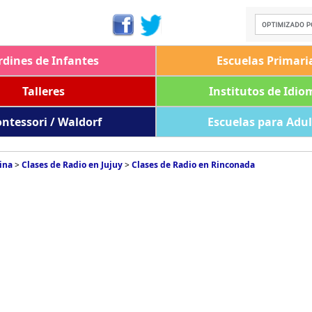
rdines de Infantes
Escuelas Primari
Talleres
Institutos de Idio
ntessori / Waldorf
Escuelas para Adu
ina
>
Clases de Radio en Jujuy
>
Clases de Radio en Rinconada