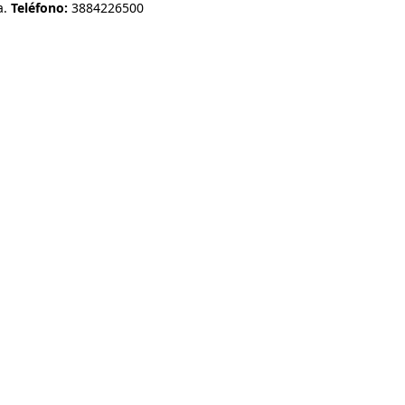
a.
Teléfono:
3884226500