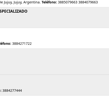
Jujuy, Jujuy, Argentina.
Teléfono:
3885079663 3884079663
ESPECIALIZADO
léfono:
3884271722
:
3884277444