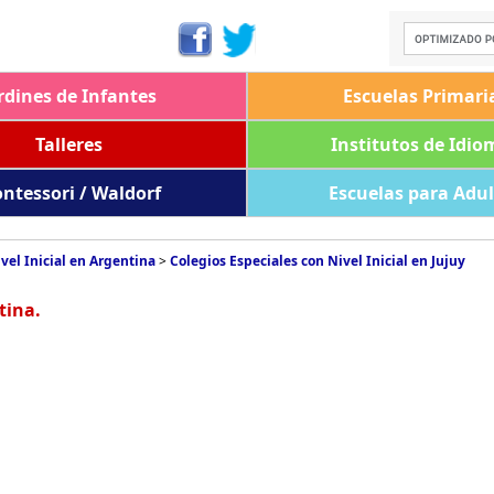
rdines de Infantes
Escuelas Primari
Talleres
Institutos de Idio
ntessori / Waldorf
Escuelas para Adu
vel Inicial en Argentina
>
Colegios Especiales con Nivel Inicial en Jujuy
tina.