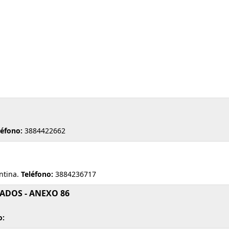
léfono:
3884422662
ntina.
Teléfono:
3884236717
ADOS - ANEXO 86
o: