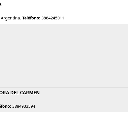
A
 Argentina.
Teléfono:
3884245011
ÑORA DEL CARMEN
éfono:
3884933594