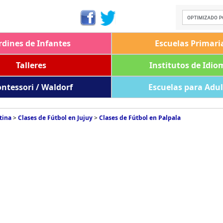
rdines de Infantes
Escuelas Primari
Talleres
Institutos de Idio
ntessori / Waldorf
Escuelas para Adu
tina
>
Clases de Fútbol en Jujuy
>
Clases de Fútbol en Palpala